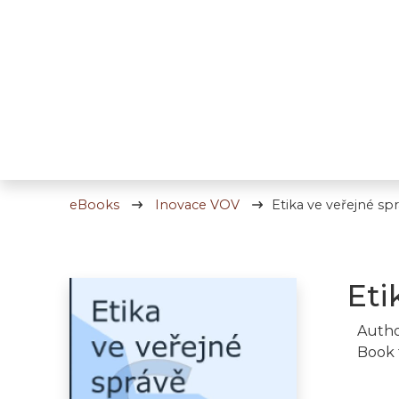
eBooks
Inovace VOV
Etika ve veřejné sp
Eti
Autho
Book 