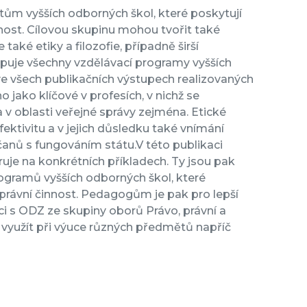
ům vyšších odborných škol, které poskytují
nnost. Cílovou skupinu mohou tvořit také
 také etiky a filozofie, případně širší
upuje všechny vzdělávací programy vyšších
ve všech publikačních výstupech realizovaných
o jako klíčové v profesích, v nichž se
a v oblasti veřejné správy zejména. Etické
fektivitu a v jejich důsledku také vnímání
čanů s fungováním státu.V této publikaci
uje na konkrétních příkladech. Ty jsou pak
rogramů vyšších odborných škol, které
správní činnost. Pedagogům je pak pro lepší
ci s ODZ ze skupiny oborů Právo, právní a
i využít při výuce různých předmětů napříč