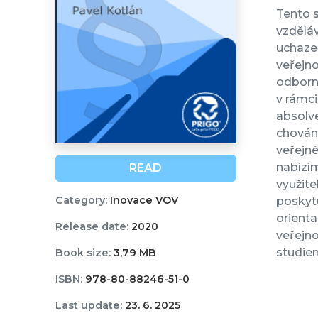
Tento s
vzděláv
uchazeč
veřejno
odborný
v rámci
absolve
chování
veřejné
nabízím
READ
využite
Category:
Inovace VOV
poskytu
orienta
Release date:
2020
veřejno
studie
Book size:
3,79 MB
ISBN:
978-80-88246-51-0
Last update:
23. 6. 2025