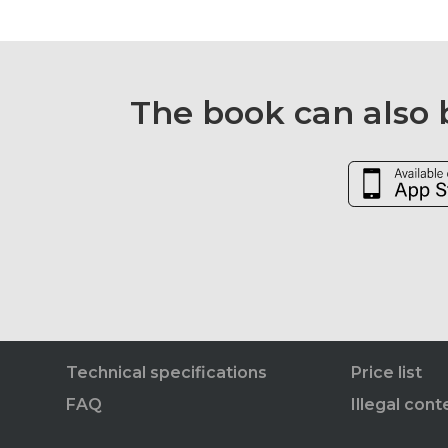
The book can also b
Technical specifications
Price list
FAQ
Illegal cont