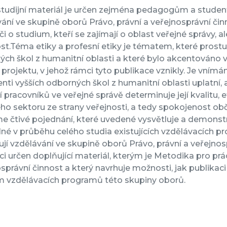
tudijní materiál je určen zejména pedagogům a student
ání ve skupině oborů Právo, právní a veřejnosprávní či
i o studium, kteří se zajímají o oblast veřejné správy, ale
st.Téma etiky a profesní etiky je tématem, které prost
ch škol z humanitní oblasti a které bylo akcentováno 
 projektu, v jehož rámci tyto publikace vznikly. Je vnímán
nti vyšších odborných škol z humanitní oblasti uplatní, 
 pracovníků ve veřejné správě determinuje její kvalitu, e
ho sektoru ze strany veřejnosti, a tedy spokojenost ob
e čtivé pojednání, které uvedené vysvětluje a demonstr
lné v průběhu celého studia existujících vzdělávacích p
jí vzdělávání ve skupině oborů Právo, právní a veřejno
ci určen doplňující materiál, kterým je Metodika pro prá
správní činnost a který navrhuje možnosti, jak publikac
m vzdělávacích programů této skupiny oborů.