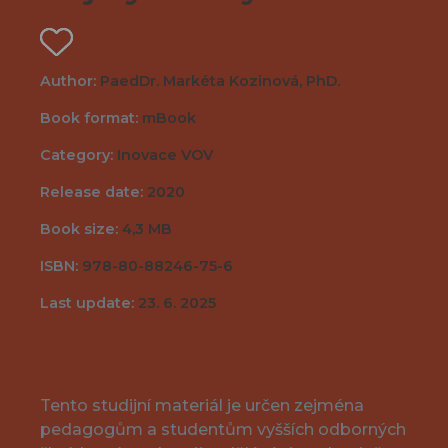
Author:
PaedDr. Markéta Kozinová, PhD.
Book format:
mBook
Category:
Inovace VOV
Release date:
2020
Book size:
4,3 MB
ISBN:
978-80-88246-75-6
Last update:
23. 6. 2025
Tento studijní materiál je určen zejména
pedagogům a studentům vyšších odborných