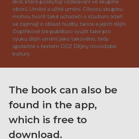
škol, které poskytují vzdělávání ve skupině
oborů Umění a užité umění. Cílovou skupinu
mohou tvořit také uchazeči o studium, kteří
se zajímají o oblast hudby, tance a jejich dějin.
Doplňkově lze publikaci využít také pro
výuku dějin umění jako takového, tedy
společně s textem ODZ Dějiny novodobé
kultury.
The book can also be
found in the app,
which is free to
download.