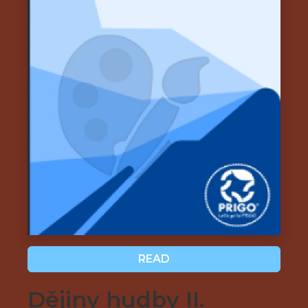
READ
Dějiny hudby II.