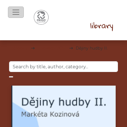
eBooks
Inovace VOV
Dějiny hudby II.