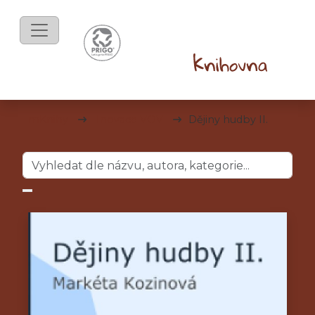
mKnihy
Inovace VOV
Dějiny hudby II.