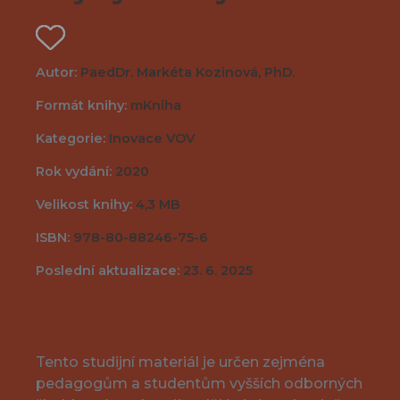
Autor:
PaedDr. Markéta Kozinová, PhD.
Formát knihy:
mKniha
Kategorie:
Inovace VOV
Rok vydání:
2020
Velikost knihy:
4,3 MB
ISBN:
978-80-88246-75-6
Poslední aktualizace:
23. 6. 2025
Tento studijní materiál je určen zejména
pedagogům a studentům vyšších odborných