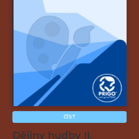
ČÍST
Dějiny hudby II.