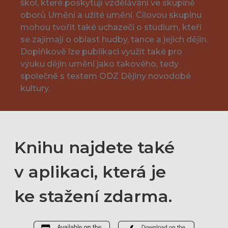
škol, které poskytují vzdělávání ve skupině
oborů Umění a užité umění. Cílovou skupinu
mohou tvořit také uchazeči o studium, kteří
se zajímají o oblast hudby, tance a jejich dějin.
Doplňkově lze publikaci využít také pro
výuku dějin umění jako takového, tedy
společně s textem ODZ Dějiny novodobé
kultury.
Knihu najdete také
v aplikaci, která je
ke stažení zdarma.