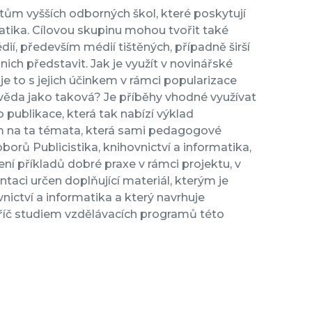
ům vyšších odborných škol, které poskytují
matika. Cílovou skupinu mohou tvořit také
ií, především médií tištěných, případně širší
nich představit. Jak je využít v novinářské
e to s jejich účinkem v rámci popularizace
i věda jako taková? Je příběhy vhodné využívat
publikace, která tak nabízí výklad
m na ta témata, která sami pedagogové
borů Publicistika, knihovnictví a informatika,
ení příkladů dobré praxe v rámci projektu, v
taci určen doplňující materiál, kterým je
nictví a informatika a který navrhuje
příč studiem vzdělávacích programů této