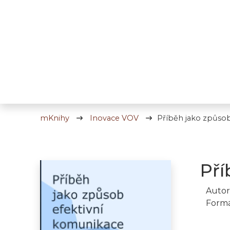
mKnihy
Inovace VOV
Příběh jako způsob
Pří
Autor
Formá