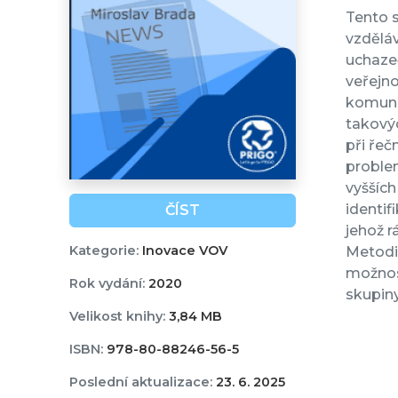
Tento s
vzděláv
uchazeč
veřejno
komunik
takovýc
při řeč
proble
vyšších
identif
ČÍST
jehož r
Kategorie:
Inovace VOV
Metodik
možnost
Rok vydání:
2020
skupin
Velikost knihy:
3,84 MB
ISBN:
978-80-88246-56-5
Poslední aktualizace:
23. 6. 2025