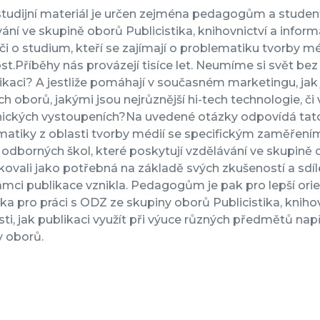
tudijní materiál je určen zejména pedagogům a student
ání ve skupině oborů Publicistika, knihovnictví a infor
i o studium, kteří se zajímají o problematiku tvorby méd
st.Příběhy nás provázejí tisíce let. Neumíme si svět bez 
aci? A jestliže pomáhají v současném marketingu, jak j
h oborů, jakými jsou nejrůznější hi-tech technologie, č
nických vystoupeních?Na uvedené otázky odpovídá tato 
matiky z oblasti tvorby médií se specifickým zaměření
 odborných škol, které poskytují vzdělávání ve skupině o
ikovali jako potřebná na základě svých zkušeností a sdíl
ámci publikace vznikla. Pedagogům je pak pro lepší orien
a pro práci s ODZ ze skupiny oborů Publicistika, knihov
i, jak publikaci využít při výuce různých předmětů na
y oborů.