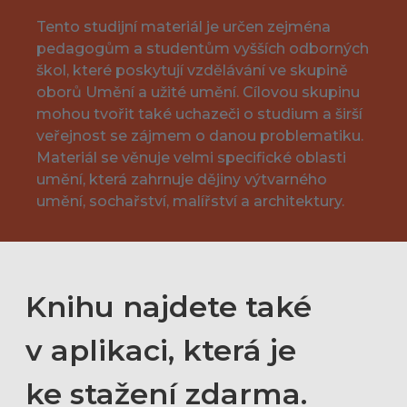
Tento studijní materiál je určen zejména
pedagogům a studentům vyšších odborných
škol, které poskytují vzdělávání ve skupině
oborů Umění a užité umění. Cílovou skupinu
mohou tvořit také uchazeči o studium a širší
veřejnost se zájmem o danou problematiku.
Materiál se věnuje velmi specifické oblasti
umění, která zahrnuje dějiny výtvarného
umění, sochařství, malířství a architektury.
Knihu najdete také
v aplikaci, která je
ke stažení zdarma.