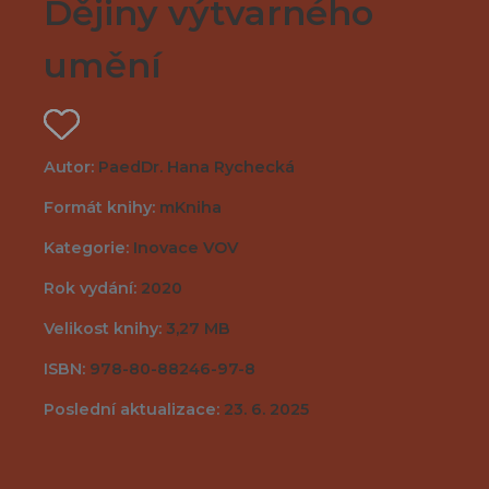
Dějiny výtvarného
umění
Autor:
PaedDr. Hana Rychecká
Formát knihy:
mKniha
Kategorie:
Inovace VOV
Rok vydání:
2020
Velikost knihy:
3,27 MB
ISBN:
978-80-88246-97-8
Poslední aktualizace:
23. 6. 2025