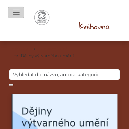
mKnihy
Inovace VOV
Dějiny výtvarného umění